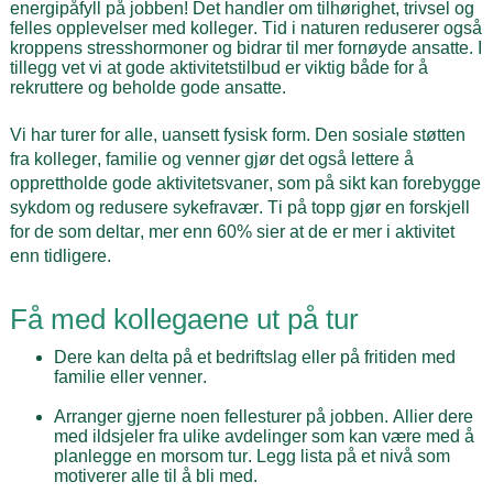
energipåfyll på jobben! Det handler om tilhørighet, trivsel og
felles opplevelser med kolleger. Tid i naturen reduserer også
kroppens stresshormoner og bidrar til mer fornøyde ansatte. I
tillegg vet vi at gode aktivitetstilbud er viktig både for å
rekruttere og beholde gode ansatte.
Vi har turer for alle, uansett fysisk form. Den sosiale støtten
fra kolleger, familie og venner gjør det også lettere å
opprettholde gode aktivitetsvaner, som på sikt kan forebygge
sykdom og redusere sykefravær. Ti på topp gjør en forskjell
for de som deltar, mer enn 60% sier at de er mer i aktivitet
enn tidligere.
Få med kollegaene ut på tur
Dere kan delta på et bedriftslag eller på fritiden med
familie eller venner.
Arranger gjerne noen fellesturer på jobben. Allier dere
med ildsjeler fra ulike avdelinger som kan være med å
planlegge en morsom tur. Legg lista på et nivå som
motiverer alle til å bli med.