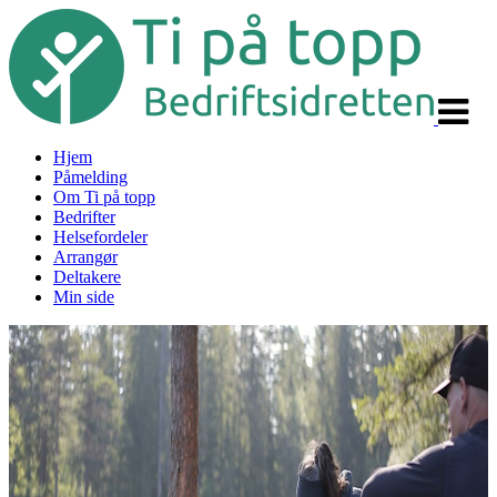
Veksle
navigas
Hjem
Påmelding
Om Ti på topp
Bedrifter
Helsefordeler
Arrangør
Deltakere
Min side