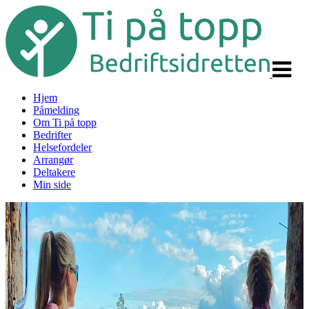
Veksle
navigas
Hjem
Påmelding
Om Ti på topp
Bedrifter
Helsefordeler
Arrangør
Deltakere
Min side